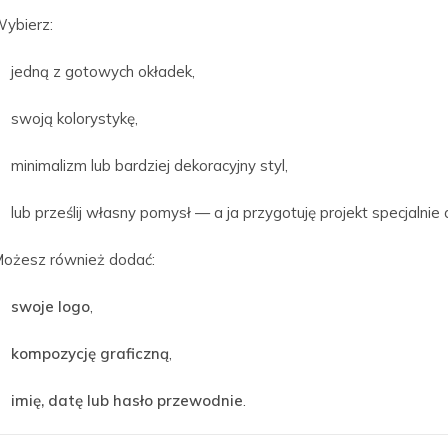
ybierz:
jedną z gotowych okładek,
swoją kolorystykę,
minimalizm lub bardziej dekoracyjny styl,
lub prześlij własny pomysł — a ja przygotuję projekt specjalnie d
ożesz również dodać:
swoje logo
,
kompozycję graficzną
,
imię, datę lub hasło przewodnie
.